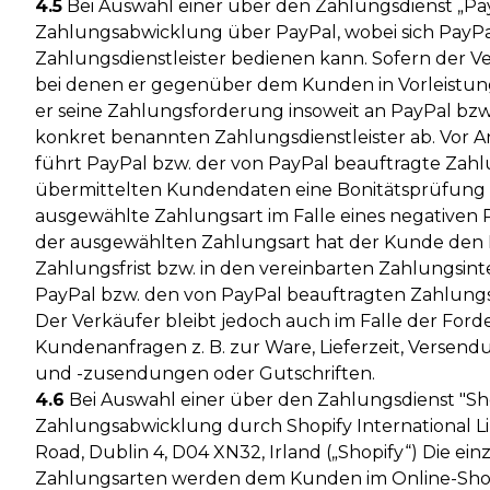
4.5
Bei Auswahl einer über den Zahlungsdienst „Pa
Zahlungsabwicklung über PayPal, wobei sich PayPal
Zahlungsdienstleister bedienen kann. Sofern der V
bei denen er gegenüber dem Kunden in Vorleistung
er seine Zahlungsforderung insoweit an PayPal b
konkret benannten Zahlungsdienstleister ab. Vor
führt PayPal bzw. der von PayPal beauftragte Zah
übermittelten Kundendaten eine Bonitätsprüfung d
ausgewählte Zahlungsart im Falle eines negativen 
der ausgewählten Zahlungsart hat der Kunde den 
Zahlungsfrist bzw. in den vereinbarten Zahlungsinte
PayPal bzw. den von PayPal beauftragten Zahlungsd
Der Verkäufer bleibt jedoch auch im Falle der For
Kundenanfragen z. B. zur Ware, Lieferzeit, Versen
und -zusendungen oder Gutschriften.
4.6
Bei Auswahl einer über den Zahlungsdienst "Sh
Zahlungsabwicklung durch Shopify International Limi
Road, Dublin 4, D04 XN32, Irland („Shopify“) Die 
Zahlungsarten werden dem Kunden im Online-Shop 