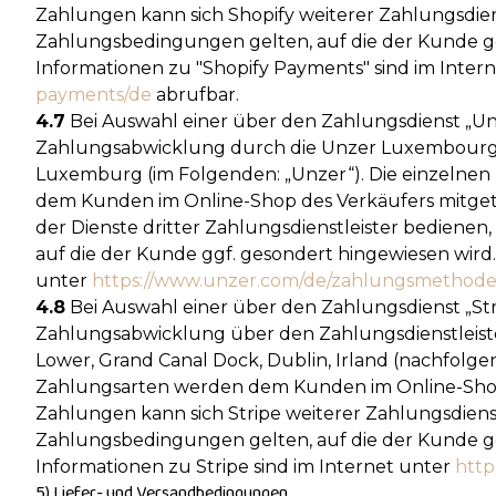
Zahlungen kann sich Shopify weiterer Zahlungsdien
Zahlungsbedingungen gelten, auf die der Kunde gg
Informationen zu "Shopify Payments" sind im Inter
payments
/de
abrufbar.
4.7
Bei Auswahl einer über den Zahlungsdienst „Un
Zahlungsabwicklung durch die Unzer Luxembourg S.
Luxemburg (im Folgenden: „Unzer“). Die einzeln
dem Kunden im Online-Shop des Verkäufers mitget
der Dienste dritter Zahlungsdienstleister bediene
auf die der Kunde ggf. gesondert hingewiesen wird.
unter
https://www.unzer.com
/de
/zahlungsmethod
4.8
Bei Auswahl einer über den Zahlungsdienst „St
Zahlungsabwicklung über den Zahlungsdienstleister
Lower, Grand Canal Dock, Dublin, Irland (nachfolge
Zahlungsarten werden dem Kunden im Online-Shop 
Zahlungen kann sich Stripe weiterer Zahlungsdiens
Zahlungsbedingungen gelten, auf die der Kunde gg
Informationen zu Stripe sind im Internet unter
http
5) Liefer- und Versandbedingungen