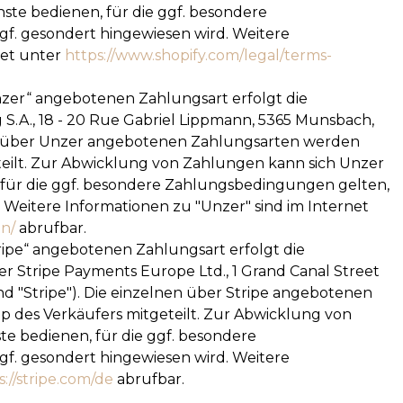
ste bedienen, für die ggf. besondere
f. gesondert hingewiesen wird. Weitere
net unter
https://www.shopify.com
/legal
/terms-
zer“ angebotenen Zahlungsart erfolgt die
A., 18 - 20 Rue Gabriel Lippmann, 5365 Munsbach,
en über Unzer angebotenen Zahlungsarten werden
eilt. Zur Abwicklung von Zahlungen kann sich Unzer
n, für die ggf. besondere Zahlungsbedingungen gelten,
 Weitere Informationen zu "Unzer" sind im Internet
en
/
abrufbar.
ripe“ angebotenen Zahlungsart erfolgt die
 Stripe Payments Europe Ltd., 1 Grand Canal Street
nd "Stripe"). Die einzelnen über Stripe angebotenen
des Verkäufers mitgeteilt. Zur Abwicklung von
te bedienen, für die ggf. besondere
f. gesondert hingewiesen wird. Weitere
s://stripe.com
/de
abrufbar.