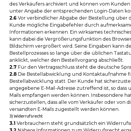
des Verkäufers archiviert und können vom Kunden
unter Angabe der entsprechenden Login-Daten ko
2.6
Vor verbindlicher Abgabe der Bestellung über d
Kunde mögliche Eingabefehler durch aufmerksames
Informationen erkennen. Ein wirksames technische
kann dabei die Vergrößerungsfunktion des Browsers 
Bildschirm vergrößert wird. Seine Eingaben kann 
Bestellprozesses so lange über die üblichen Tastat
anklickt, welcher den Bestellvorgang abschließt.
2.7
Für den Vertragsschluss steht die deutsche Spr
2.8
Die Bestellabwicklung und Kontaktaufnahme fin
Bestellabwicklung statt. Der Kunde hat sicherzuste
angegebene E-Mail-Adresse zutreffend ist, so dass 
Mails empfangen werden können. Insbesondere hat
sicherzustellen, dass alle vom Verkäufer oder von 
versandten E-Mails zugestellt werden können.
3) Widerrufsrecht
3.1
Verbrauchern steht grundsätzlich ein Widerrufs
3.2
Nähere Informationen zum Widerrufsrecht ergeb