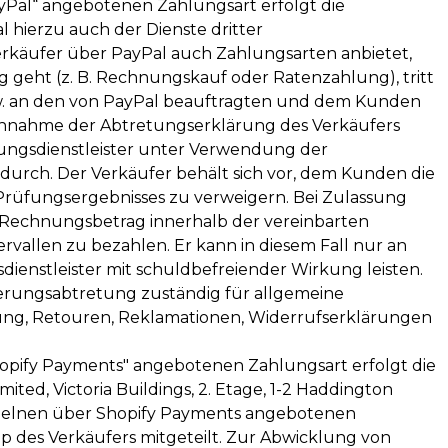
yPal“ angebotenen Zahlungsart erfolgt die
 hierzu auch der Dienste dritter
erkäufer über PayPal auch Zahlungsarten anbietet,
 geht (z. B. Rechnungskauf oder Ratenzahlung), tritt
zw. an den von PayPal beauftragten und dem Kunden
 Annahme der Abtretungserklärung des Verkäufers
lungsdienstleister unter Verwendung der
urch. Der Verkäufer behält sich vor, dem Kunden die
Prüfungsergebnisses zu verweigern. Bei Zulassung
Rechnungsbetrag innerhalb der vereinbarten
rvallen zu bezahlen. Er kann in diesem Fall nur an
ienstleister mit schuldbefreiender Wirkung leisten.
derungsabtretung zuständig für allgemeine
dung, Retouren, Reklamationen, Widerrufserklärungen
opify Payments" angebotenen Zahlungsart erfolgt die
ted, Victoria Buildings, 2. Etage, 1-2 Haddington
einzelnen über Shopify Payments angebotenen
des Verkäufers mitgeteilt. Zur Abwicklung von