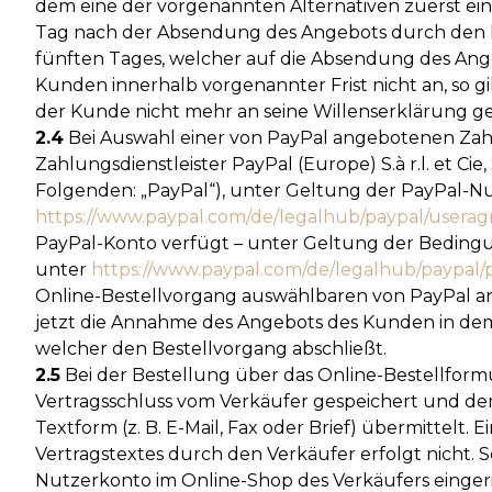
dem eine der vorgenannten Alternativen zuerst ein
Tag nach der Absendung des Angebots durch den 
fünften Tages, welcher auf die Absendung des Ang
Kunden innerhalb vorgenannter Frist nicht an, so gi
der Kunde nicht mehr an seine Willenserklärung ge
2.4
Bei Auswahl einer von PayPal angebotenen Zah
Zahlungsdienstleister PayPal (Europe) S.à r.l. et Ci
Folgenden: „PayPal“), unter Geltung der PayPal-
https://www.paypal.com
/de
/legalhub
/paypal
/userag
PayPal-Konto verfügt – unter Geltung der Beding
unter
https://www.paypal.com
/de
/legalhub
/paypal
/
Online-Bestellvorgang auswählbaren von PayPal an
jetzt die Annahme des Angebots des Kunden in dem
welcher den Bestellvorgang abschließt.
2.5
Bei der Bestellung über das Online-Bestellform
Vertragsschluss vom Verkäufer gespeichert und d
Textform (z. B. E-Mail, Fax oder Brief) übermitte
Vertragstextes durch den Verkäufer erfolgt nicht.
Nutzerkonto im Online-Shop des Verkäufers eingeri