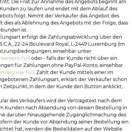
tritt. Die Frist zur Annahme des Angebots beginnt am
Kunden zu laufen und endet mit dem Ablauf des
ebots folgt. Nimmt der Verkäufer das Angebot des
lt dies als Ablehnung des Angebots mit der Folge, dass
bunden ist.
lungsart erfolgt die Zahlungsabwicklung über den
e, S.C.A., 22-24 Boulevard Royal, L-2449 Luxemburg (im
Nutzungsbedingungen, einsehbar unter
reement-full
oder - falls der Kunde nicht über ein
ungen für Zahlungen ohne PayPal-Konto, einsehbar
privacywax-full
. Zahlt der Kunde mittels einer im
gebotenen Zahlungsart, erklärt der Verkäufer schon
 Zeitpunkt, in dem der Kunde den Button anklickt,
ular des Verkäufers wird der Vertragstext nach dem
em Kunden nach Absendung von dessen Bestellung in
lt. Eine darüber hinausgehende Zugänglichmachung des
 Sofern der Kunde vor Absendung seiner Bestellung ein
chtet hat, werden die Bestelldaten auf der Website