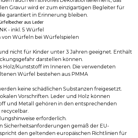
ndern auch ein stilvolles Dekorationselement, das
len Gravur wird er zum einzigartigen Begleiter für
e garantiert in Erinnerung bleiben.
ürfelbecher aus Leder
K - inkl. 5 Würfel
von Würfeln bei Würfelspielen
und nicht für Kinder unter 3 Jahren geeignet. Enthält
stickungsgefahr darstellen können.
 Holz/Kunststoff im Inneren. Die verwendeten
thaltenen Würfel bestehen aus PMMA
 werden keine schädlichen Substanzen freigesetzt.
okalen Vorschriften. Leder und Holz können
off und Metall gehören in den entsprechenden
 recycelbar.
ungshinweise erforderlich.
nen Sicherheitsanforderungen gemäß der EU-
pricht den geltenden europäischen Richtlinien für