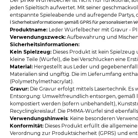
Der pinke Würfelbecher ist nicht nur funktional, so
jeden Spieltisch aufwertet. Mit seiner geschmackvol
entspannte Spieleabende und aufregende Partys, di
ℹ️ Sicherheitsinformationen gemäß GPRS für personalisierten W
Produktname:
Leder Würfelbecher mit Gravur - PIN
Verwendungszweck:
Aufbewahrung und Mischen 
Sicherheitsinformationen:
Kein Spielzeug:
Dieses Produkt ist kein Spielzeug 
kleine Teile (Würfel), die bei Verschlucken eine Er
Material:
Hergestellt aus Leder und gegebenenfalls
Materialien sind ungiftig. Die im Lieferumfang en
(Polymethylmethacrylat).
Gravur:
Die Gravur erfolgt mittels Lasertechnik. Es
Entsorgung: Umweltfreundlich entsorgen, gemäß l
kompostiert werden (sofern unbehandelt), Kunstst
Recyclingkreislauf. Die PMMA-Würfel sind ebenfalls
Verwendungshinweis
: Keine besonderen Verwend
Konformität:
Dieses Produkt erfüllt die allgemei
Verordnung zur Produktsicherheit (GPRS) und ents