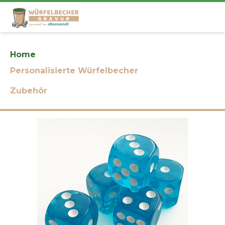
Home
5x türkise transparente Würfel
Personalisierte Würfelbecher
Zubehör
5x türkise transparente Würfel Bilder